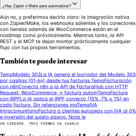
¿Hay Zapier o Make para automatizar?
Aún no, y preferimos decirlo claro: la integración nativa
con Zapier/Make, los webhooks salientes y los conectores
con tiendas además de WooCommerce están en el
roadmap como próximamente. Mientras tanto, la API
REST y el MCP te dejan montar prácticamente cualquier
flujo con tus propias herramientas.
También te puede interesar
Tema
Modelo 303
La IA genera el borrador del Modelo 303
por casillas (01-64) desde tus facturas
Tema
Facturación
con n8n
Conecta n8n a la API de FacturaHub con HTTP
Request: WooCommerce → factura autom
Tema
Factura
con IRPF
La IA aplica el IRPF correcto (15%, 7% o 1%) en
cada factura. Sin retenciones ma
Tema
IVA
Intracomunitario
Factura a clientes europeos con IVA al 0%
e inversión del sujeto pasivo. Nota le
UN CEREBRO. TRES FORMAS DE USARLO.