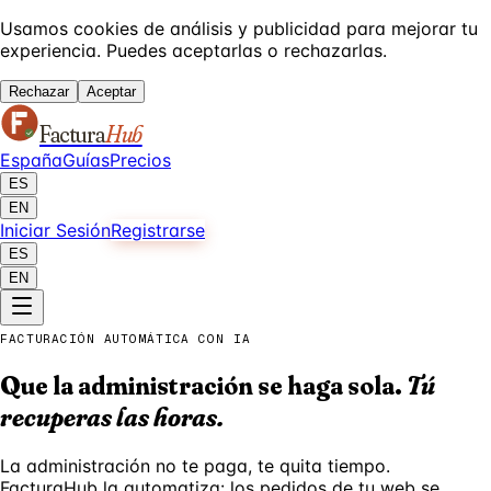
Usamos cookies de análisis y publicidad para mejorar tu
experiencia. Puedes aceptarlas o rechazarlas.
Rechazar
Aceptar
Factura
Hub
España
Guías
Precios
ES
EN
Iniciar Sesión
Registrarse
ES
EN
FACTURACIÓN AUTOMÁTICA CON IA
Que la administración se haga sola.
Tú
recuperas las horas.
La administración no te paga, te quita tiempo.
FacturaHub la automatiza: los pedidos de tu web se