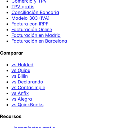
Comercio y TPV
TPV gratis
Conciliación Bancaria
Modelo 303 (IVA)
Factura con IRPF
Facturación Online
Facturación en Madrid
Facturación en Barcelona
Comparar
vs Holded
vs Quipu
vs Billin
vs Declarando
vs Contasimple
vs Anfix
vs Alegra
vs QuickBooks
Recursos