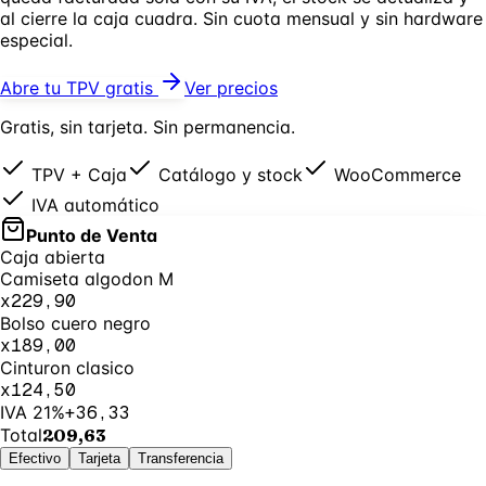
al cierre la caja cuadra. Sin cuota mensual y sin hardware
especial.
Abre tu TPV gratis
Ver precios
Gratis, sin tarjeta. Sin permanencia.
TPV + Caja
Catálogo y stock
WooCommerce
IVA automático
Punto de Venta
Caja abierta
Camiseta algodon M
x
2
29,90
Bolso cuero negro
x
1
89,00
Cinturon clasico
x
1
24,50
IVA 21%
+36,33
Total
209,63
Efectivo
Tarjeta
Transferencia