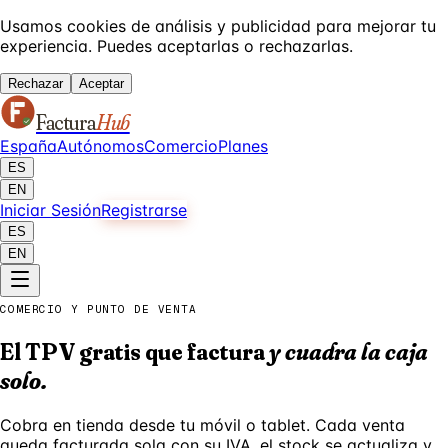
Usamos cookies de análisis y publicidad para mejorar tu
experiencia. Puedes aceptarlas o rechazarlas.
Rechazar
Aceptar
Factura
Hub
España
Autónomos
Comercio
Planes
ES
EN
Iniciar Sesión
Registrarse
ES
EN
COMERCIO Y PUNTO DE VENTA
El TPV gratis que factura
y cuadra la caja
solo.
Cobra en tienda desde tu móvil o tablet. Cada venta
queda facturada sola con su IVA, el stock se actualiza y