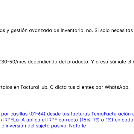
s y gestión avanzada de inventario, no. Si solo necesitas 
€30-50/mes dependiendo del producto. Y a eso súmale el 
rtalos en FacturaHub. O dicta tus clientes por WhatsApp.
por casillas (01-64) desde tus facturas
Tema
Facturación 
n IRPF
La IA aplica el IRPF correcto (15%, 7% o 1%) en cada
e inversión del sujeto pasivo. Nota le