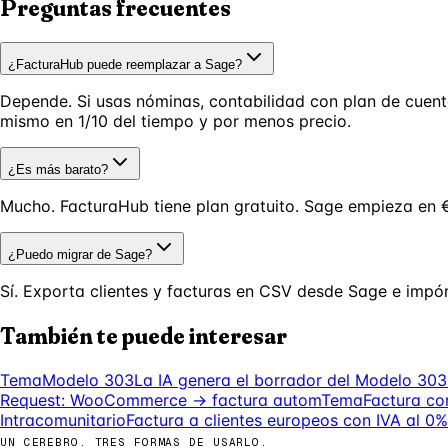
Preguntas frecuentes
¿FacturaHub puede reemplazar a Sage?
Depende. Si usas nóminas, contabilidad con plan de cuenta
mismo en 1/10 del tiempo y por menos precio.
¿Es más barato?
Mucho. FacturaHub tiene plan gratuito. Sage empieza en 
¿Puedo migrar de Sage?
Sí. Exporta clientes y facturas en CSV desde Sage e impó
También te puede interesar
Tema
Modelo 303
La IA genera el borrador del Modelo 303 
Request: WooCommerce → factura autom
Tema
Factura co
Intracomunitario
Factura a clientes europeos con IVA al 0% 
UN CEREBRO. TRES FORMAS DE USARLO.