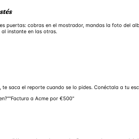
stés
res puertas: cobras en el mostrador, mandas la foto del a
l instante en las otras.
 te saca el reporte cuando se lo pides. Conéctala a tu escr
en?"
"Factura a Acme por €500"