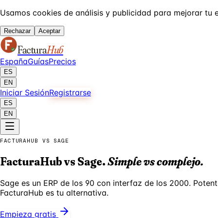
Usamos cookies de análisis y publicidad para mejorar tu 
Rechazar
Aceptar
Factura
Hub
España
Guías
Precios
ES
EN
Iniciar Sesión
Registrarse
ES
EN
FACTURAHUB VS SAGE
FacturaHub vs Sage.
Simple vs complejo.
Sage es un ERP de los 90 con interfaz de los 2000. Poten
FacturaHub es tu alternativa.
Empieza gratis