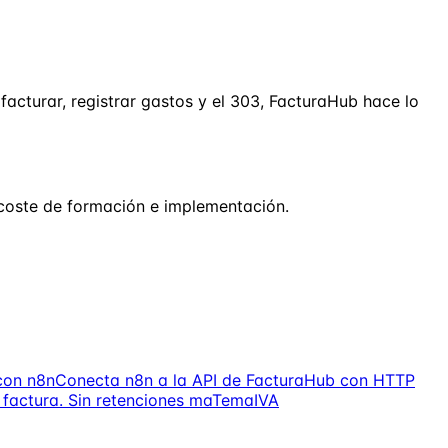
facturar, registrar gastos y el 303, FacturaHub hace lo
coste de formación e implementación.
con n8n
Conecta n8n a la API de FacturaHub con HTTP
 factura. Sin retenciones ma
Tema
IVA