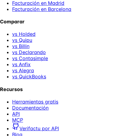
Facturación en Madrid
Facturación en Barcelona
Comparar
vs Holded
vs Quipu
vs Billin
vs Declarando
vs Contasimple
vs Anfix
vs Alegra
vs QuickBooks
Recursos
Herramientas gratis
Documentación
API
MCP
Verifactu por API
Blog