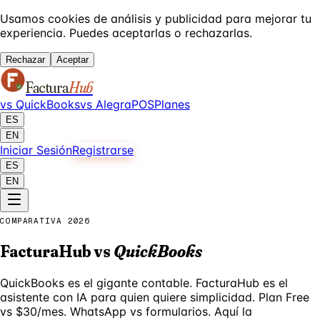
Usamos cookies de análisis y publicidad para mejorar tu
experiencia. Puedes aceptarlas o rechazarlas.
Rechazar
Aceptar
Factura
Hub
vs QuickBooks
vs Alegra
POS
Planes
ES
EN
Iniciar Sesión
Registrarse
ES
EN
COMPARATIVA 2026
FacturaHub vs
QuickBooks
QuickBooks es el gigante contable. FacturaHub es el
asistente con IA para quien quiere simplicidad. Plan Free
vs $30/mes. WhatsApp vs formularios. Aquí la