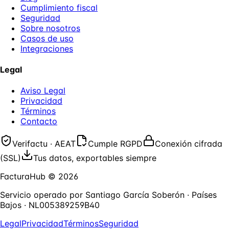
Cumplimiento fiscal
Seguridad
Sobre nosotros
Casos de uso
Integraciones
Legal
Aviso Legal
Privacidad
Términos
Contacto
Verifactu · AEAT
Cumple RGPD
Conexión cifrada
(SSL)
Tus datos, exportables siempre
FacturaHub
©
2026
Servicio operado por
Santiago García Soberón
·
Países
Bajos
·
NL005389259B40
Legal
Privacidad
Términos
Seguridad