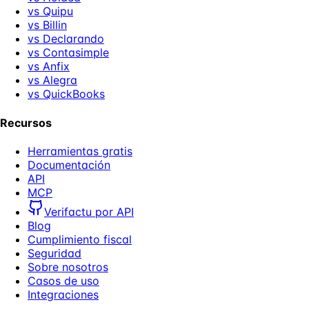
vs Quipu
vs Billin
vs Declarando
vs Contasimple
vs Anfix
vs Alegra
vs QuickBooks
Recursos
Herramientas gratis
Documentación
API
MCP
Verifactu por API
Blog
Cumplimiento fiscal
Seguridad
Sobre nosotros
Casos de uso
Integraciones