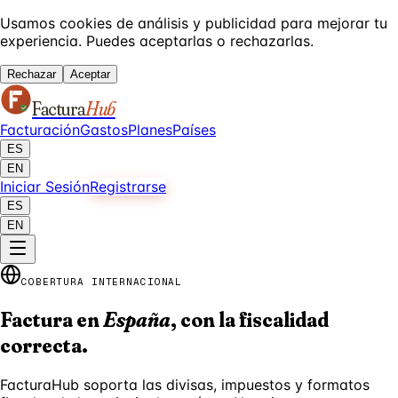
Usamos cookies de análisis y publicidad para mejorar tu
experiencia. Puedes aceptarlas o rechazarlas.
Rechazar
Aceptar
Factura
Hub
Facturación
Gastos
Planes
Países
ES
EN
Iniciar Sesión
Registrarse
ES
EN
COBERTURA INTERNACIONAL
Factura en
España
,
con la fiscalidad
correcta.
FacturaHub soporta las divisas, impuestos y formatos