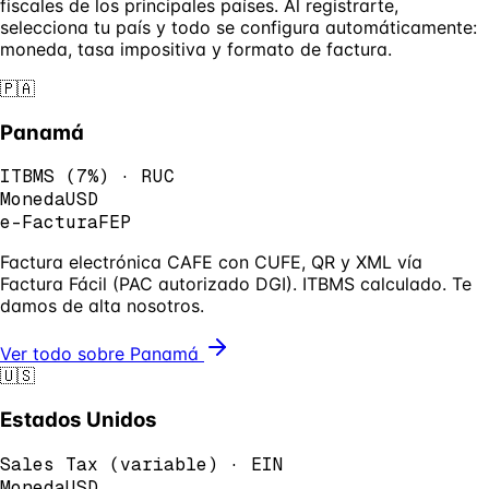
fiscales de los principales países. Al registrarte,
selecciona tu país y todo se configura automáticamente:
moneda, tasa impositiva y formato de factura.
🇵🇦
Panamá
ITBMS
(
7%
) ·
RUC
Moneda
USD
e-Factura
FEP
Factura electrónica CAFE con CUFE, QR y XML vía
Factura Fácil (PAC autorizado DGI). ITBMS calculado. Te
damos de alta nosotros.
Ver todo sobre
Panamá
🇺🇸
Estados Unidos
Sales Tax
(
variable
) ·
EIN
Moneda
USD