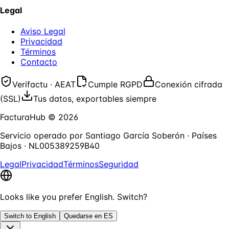
Legal
Aviso Legal
Privacidad
Términos
Contacto
Verifactu · AEAT
Cumple RGPD
Conexión cifrada
(SSL)
Tus datos, exportables siempre
FacturaHub
©
2026
Servicio operado por
Santiago García Soberón
·
Países
Bajos
·
NL005389259B40
Legal
Privacidad
Términos
Seguridad
Looks like you prefer English. Switch?
Switch to English
Quedarse en ES