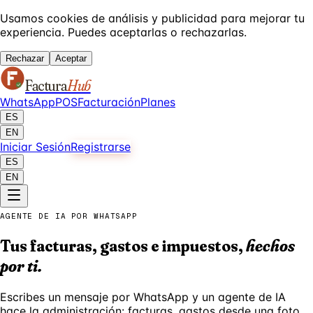
Usamos cookies de análisis y publicidad para mejorar tu
experiencia. Puedes aceptarlas o rechazarlas.
Rechazar
Aceptar
Factura
Hub
WhatsApp
POS
Facturación
Planes
ES
EN
Iniciar Sesión
Registrarse
ES
EN
AGENTE DE IA POR WHATSAPP
Tus facturas, gastos e impuestos,
hechos
por ti.
Escribes un mensaje por WhatsApp y un agente de IA
hace la administración: facturas, gastos desde una foto,