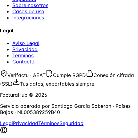
Sobre nosotros
Casos de uso
Integraciones
Legal
Aviso Legal
Privacidad
Términos
Contacto
Verifactu · AEAT
Cumple RGPD
Conexión cifrada
(SSL)
Tus datos, exportables siempre
FacturaHub
©
2026
Servicio operado por
Santiago García Soberón
·
Países
Bajos
·
NL005389259B40
Legal
Privacidad
Términos
Seguridad