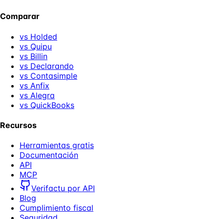
Comparar
vs Holded
vs Quipu
vs Billin
vs Declarando
vs Contasimple
vs Anfix
vs Alegra
vs QuickBooks
Recursos
Herramientas gratis
Documentación
API
MCP
Verifactu por API
Blog
Cumplimiento fiscal
Seguridad