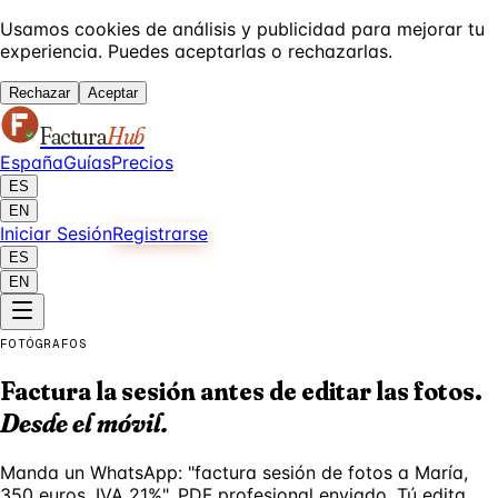
Usamos cookies de análisis y publicidad para mejorar tu
experiencia. Puedes aceptarlas o rechazarlas.
Rechazar
Aceptar
Factura
Hub
España
Guías
Precios
ES
EN
Iniciar Sesión
Registrarse
ES
EN
FOTÓGRAFOS
Factura la sesión antes de editar las fotos.
Desde el móvil.
Manda un WhatsApp: "factura sesión de fotos a María,
350 euros, IVA 21%". PDF profesional enviado. Tú edita