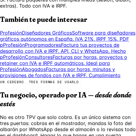
extras). Todo con IVA e IRPF.
También te puede interesar
Profesión
Diseñadores Gráficos
Software para diseñadores
gráficos autónomos en España. IVA 21%, IRPF 15%, PDF
p
Profesión
Programadores
Factura tus proyectos de
desarrollo con IVA e IRPF. API, CLI y WhatsApp. Hecho
p
Profesión
Consultores
Facturas por horas, proyectos o
retainer con IVA e IRPF automáticos. Ideal para
Profesión
Abogados
Facturas por horas, minutas y
provisiones de fondos con IVA e IRPF. Cumplimiento
UN CEREBRO. TRES FORMAS DE USARLO.
Tu negocio, operado por IA —
desde donde
estés
No es otro TPV que solo cobra. Es un único sistema con
tres puertas: cobras en el mostrador, mandas la foto del
albarán por WhatsApp desde el almacén o lo revisas todo
en el dashboard. Hagas lo que hagas en una puerta,