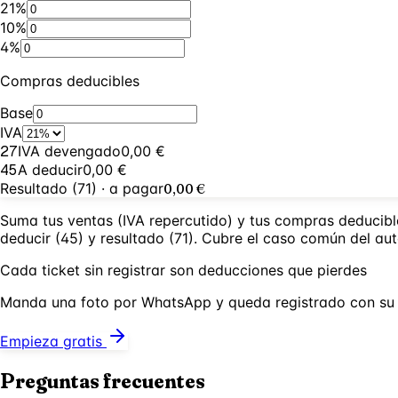
21%
10%
4%
Compras deducibles
Base
IVA
27
IVA devengado
0,00 €
45
A deducir
0,00 €
Resultado (71)
·
a pagar
0,00 €
Suma tus ventas (IVA repercutido) y tus compras deducible
deducir (45) y resultado (71). Cubre el caso común del au
Cada ticket sin registrar son deducciones que pierdes
Manda una foto por WhatsApp y queda registrado con su IVA
Empieza gratis
Preguntas frecuentes