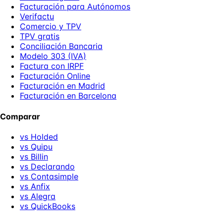
Facturación para Autónomos
Verifactu
Comercio y TPV
TPV gratis
Conciliación Bancaria
Modelo 303 (IVA)
Factura con IRPF
Facturación Online
Facturación en Madrid
Facturación en Barcelona
Comparar
vs Holded
vs Quipu
vs Billin
vs Declarando
vs Contasimple
vs Anfix
vs Alegra
vs QuickBooks