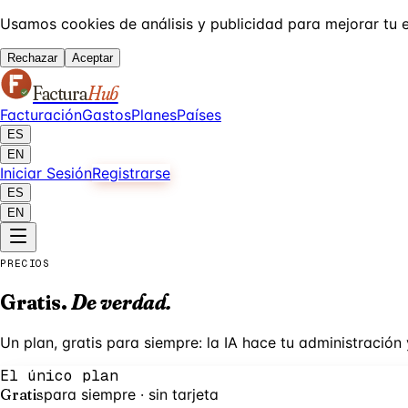
Usamos cookies de análisis y publicidad para mejorar tu 
Rechazar
Aceptar
Factura
Hub
Facturación
Gastos
Planes
Países
ES
EN
Iniciar Sesión
Registrarse
ES
EN
PRECIOS
Gratis.
De verdad.
Un plan, gratis para siempre: la IA hace tu administración 
El único plan
Gratis
para siempre · sin tarjeta